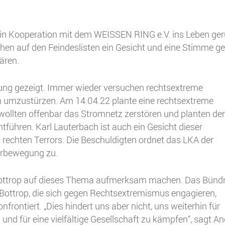
n Kooperation mit dem WEISSEN RING e.V. ins Leben ger
chen auf den Feindeslisten ein Gesicht und eine Stimme g
ären.
llung gezeigt. Immer wieder versuchen rechtsextreme
 umzustürzen. Am 14.04.22 plante eine rechtsextreme
ollten offenbar das Stromnetz zerstören und planten de
tführen. Karl Lauterbach ist auch ein Gesicht dieser
 rechten Terrors. Die Beschuldigten ordnet das LKA der
erbewegung zu.
 Bottrop auf dieses Thema aufmerksam machen. Das Bünd
n Bottrop, die sich gegen Rechtsextremismus engagieren,
ontiert. „Dies hindert uns aber nicht, uns weiterhin für
nd für eine vielfältige Gesellschaft zu kämpfen“, sagt A