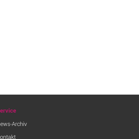
ervice
ews-Archiv
ontakt