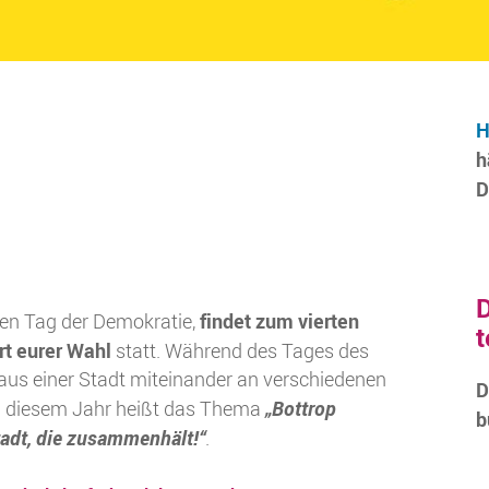
H
h
D
D
findet zum vierten
len Tag der Demokratie,
t
rt eurer Wahl
statt. Während des Tages des
aus einer Stadt miteinander an verschiedenen
D
„Bottrop
In diesem Jahr heißt das Thema
b
tadt, die zusammenhält!“
.