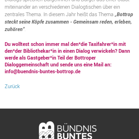
miteinander an verschiedenen Dialogtischen über ein
zentrales Thema. In diesem Jahr heißt das Thema
„Bottrop
steckt seine Köpfe zusammen - Gemeinsam reden, erleben,
zuhören“
.
Du wolltest schon immer mal den*die Taxifahrer*in mit
den*der Bibliothekar*in in einen Dialog verwickeln? Dann
werde als Gastgeber*in Teil der Bottroper
Dialoggemeinschaft und sende uns eine Mail an:
info@buendnis-buntes-bottrop.de
Zurück